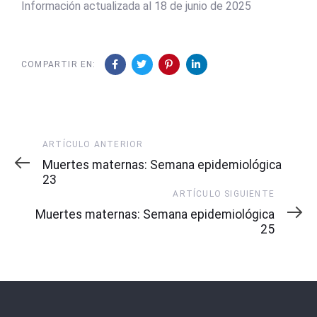
Información actualizada al 18 de junio de 2025
COMPARTIR EN:
Artículo
ARTÍCULO ANTERIOR
Anterior
Muertes maternas: Semana epidemiológica
23
Artículo
ARTÍCULO SIGUIENTE
Siguiente
Muertes maternas: Semana epidemiológica
25