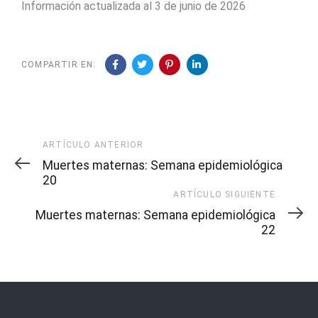
Información actualizada al 3 de junio de 2026
COMPARTIR EN:
Artículo
ARTÍCULO ANTERIOR
Anterior
Muertes maternas: Semana epidemiológica
20
Artículo
ARTÍCULO SIGUIENTE
Siguiente
Muertes maternas: Semana epidemiológica
22