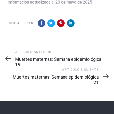
Información actualizada al 20 de mayo de 2025
COMPARTIR EN:
Artículo
ARTÍCULO ANTERIOR
Anterior
Muertes maternas: Semana epidemiológica
19
Artículo
ARTÍCULO SIGUIENTE
Siguiente
Muertes maternas: Semana epidemiológica
21