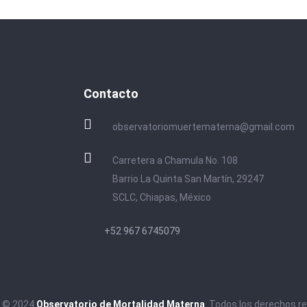
Contacto
observatoriomuertematerna@gmail.com
Carretera a Chamula No. 108
Barrio La Quinta San Martín, 29247
SCLC, Chiapas, México
+52 967 6745079
t © 2024
Observatorio de Mortalidad Materna
. Todos los derechos r