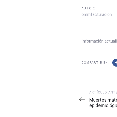
AUTOR:
ommfacturacion
Información actual
COMPARTIR EN:
Artículo
ARTÍCULO ANT
Anterior
Muertes mat
epidemiológi