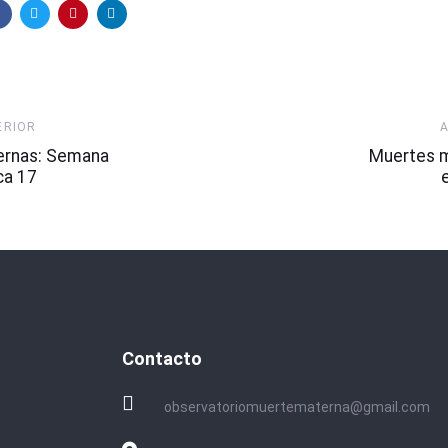
Artículo
ERIOR
Siguiente
ernas: Semana
Muertes 
ca 17
Contacto
observatoriomuertematerna@gmail.com