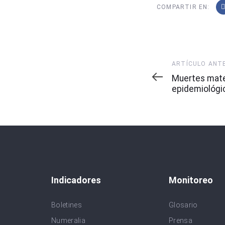
COMPARTIR EN:
Artículo
ARTÍCULO ANT
Anterior
Muertes mat
epidemiológi
Indicadores
Monitoreo
Boletines
Glosario
Numeralia
Prensa