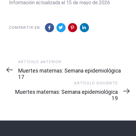
Información actualizada al 15 de mayo de 2026
COMPARTIR EN:
Artículo
ARTÍCULO ANTERIOR
Anterior
Muertes maternas: Semana epidemiológica
17
Artículo
ARTÍCULO SIGUIENTE
Siguiente
Muertes maternas: Semana epidemiológica
19