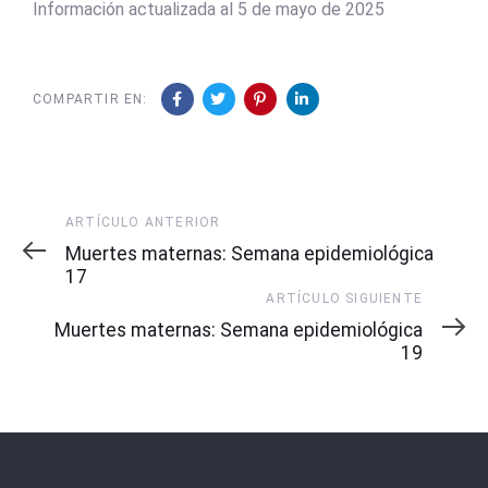
Información actualizada al 5 de mayo de 2025
COMPARTIR EN:
Artículo
ARTÍCULO ANTERIOR
Anterior
Muertes maternas: Semana epidemiológica
17
Artículo
ARTÍCULO SIGUIENTE
Siguiente
Muertes maternas: Semana epidemiológica
19