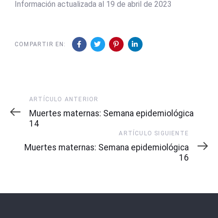
Información actualizada al 19 de abril de 2023
COMPARTIR EN:
Artículo
ARTÍCULO ANTERIOR
Anterior
Muertes maternas: Semana epidemiológica
14
Artículo
ARTÍCULO SIGUIENTE
Siguiente
Muertes maternas: Semana epidemiológica
16