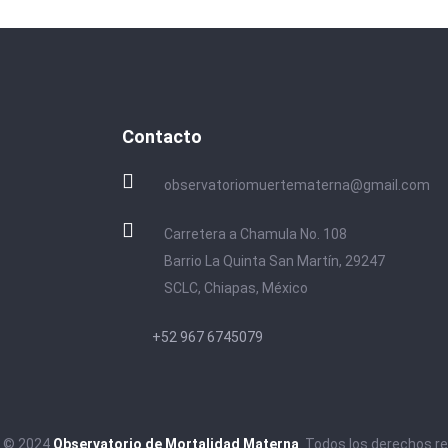
Contacto
observatoriomuertematerna@gmail.com
Carretera a Chamula No. 108
Barrio La Quinta San Martín, 29247
SCLC, Chiapas, México
+52 967 6745079
t © 2024
Observatorio de Mortalidad Materna
. Todos los derechos r