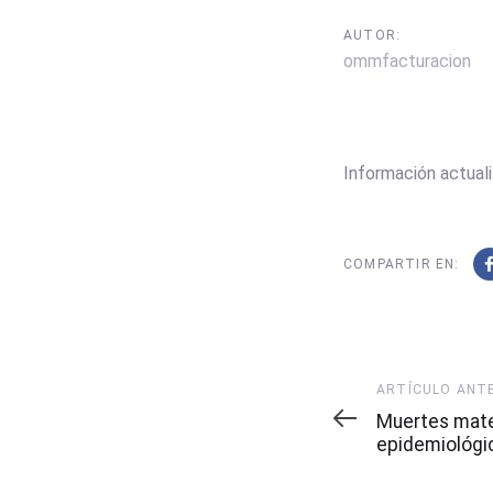
AUTOR:
ommfacturacion
Información actuali
COMPARTIR EN:
Artículo
ARTÍCULO ANT
Anterior
Muertes mat
epidemiológi