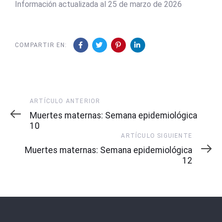
Información actualizada al 25 de marzo de 2026
COMPARTIR EN:
Artículo
ARTÍCULO ANTERIOR
Anterior
Muertes maternas: Semana epidemiológica
10
Artículo
ARTÍCULO SIGUIENTE
Siguiente
Muertes maternas: Semana epidemiológica
12