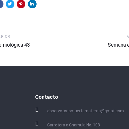
Artículo
ERIOR
Siguiente
miológica 43
Semana e
Contacto
observatoriomuertematerna@gmail.com
Carretera a Chamula No. 108