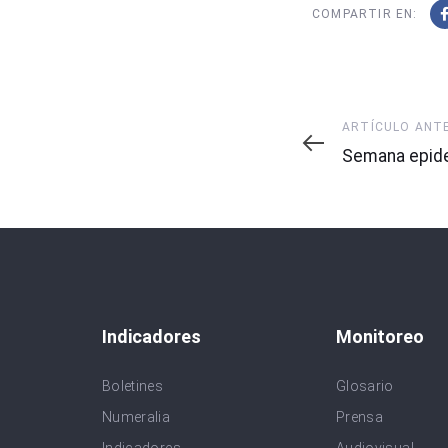
COMPARTIR EN:
Artículo
ARTÍCULO ANT
Anterior
Semana epide
Indicadores
Monitoreo
Boletines
Glosario
Numeralia
Prensa