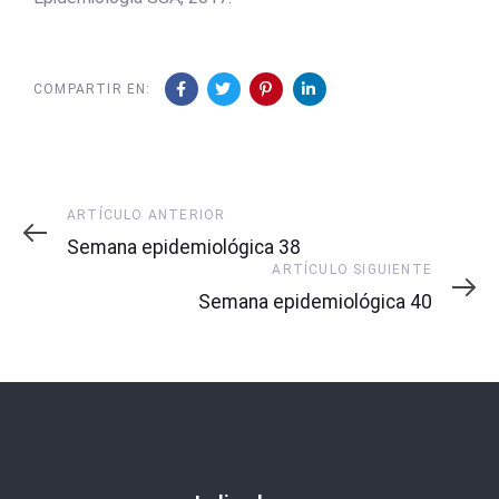
COMPARTIR EN:
Artículo
ARTÍCULO ANTERIOR
Anterior
Semana epidemiológica 38
Artículo
ARTÍCULO SIGUIENTE
Siguiente
Semana epidemiológica 40