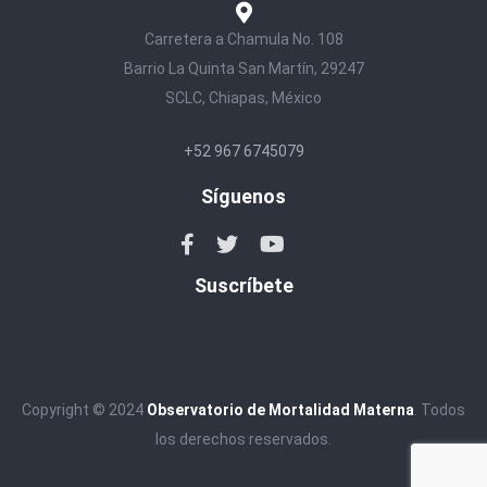
Carretera a Chamula No. 108
Barrio La Quinta San Martín, 29247
SCLC, Chiapas, México
+52 967 6745079
Síguenos
Suscríbete
Copyright © 2024
Observatorio de Mortalidad Materna
. Todos
los derechos reservados.