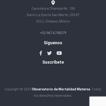
Carretera a Chamula No. 108
Barrio La Quinta San Martín, 29247
SCLC, Chiapas, México
+52 967 6745079
Síguenos
Suscríbete
Copyright © 2024
Observatorio de Mortalidad Materna
. Todos
los derechos reservados.