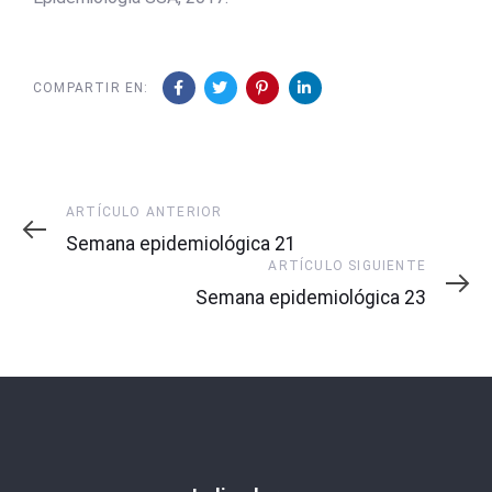
COMPARTIR EN:
Artículo
ARTÍCULO ANTERIOR
Anterior
Semana epidemiológica 21
Artículo
ARTÍCULO SIGUIENTE
Siguiente
Semana epidemiológica 23