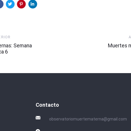
Artículo
ERIOR
Siguiente
ernas: Semana
Muertes 
ca 6
Contacto
observatoriomuertematerna@gmail.com