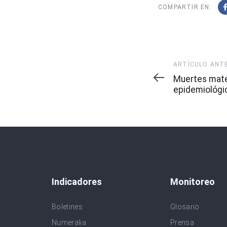
COMPARTIR EN:
Artículo
ARTÍCULO ANT
Anterior
Muertes mat
epidemiológi
Indicadores
Monitoreo
Boletines
Glosario
Numeralia
Prensa