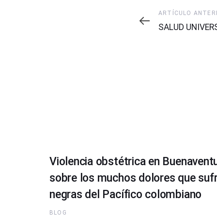
Artículo
ARTÍCULO ANTER
Anterior
SALUD UNIVER
Violencia obstétrica en Buenaventu
sobre los muchos dolores que sufr
negras del Pacífico colombiano
BLOG