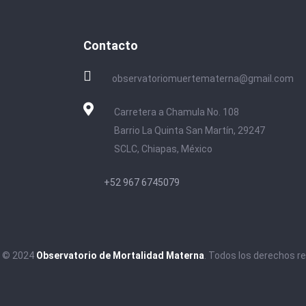
Contacto
observatoriomuertematerna@gmail.com
Carretera a Chamula No. 108
Barrio La Quinta San Martín, 29247
SCLC, Chiapas, México
+52 967 6745079
t © 2024
Observatorio de Mortalidad Materna
. Todos los derechos r