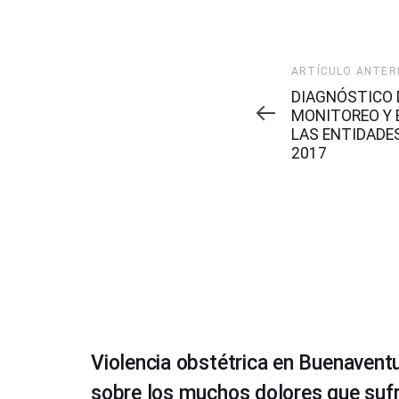
Artículo
ARTÍCULO ANTER
Anterior
DIAGNÓSTICO 
MONITOREO Y 
LAS ENTIDADE
2017
Violencia obstétrica en Buenaventu
sobre los muchos dolores que sufr