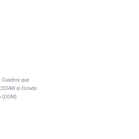
. Cuadros que
 CEDAW al Estado
o (ODM).