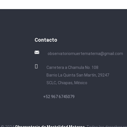
Contacto
observatoriomuertematerna@gmail.com
Carretera a Chamula No. 108
Barrio La Quinta San Martín, 29247
SCLC, Chiapas, México
+52 967 6745079
t © 2024
Observatorio de Mortalidad Materna
. Todos los derechos r