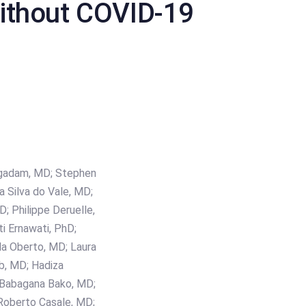
ithout COVID-19
engadam, MD; Stephen
 Silva do Vale, MD;
; Philippe Deruelle,
i Ernawati, PhD;
la Oberto, MD; Laura
ab, MD; Hadiza
 Babagana Bako, MD;
 Roberto Casale, MD;