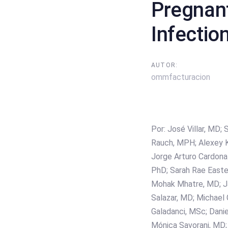
Pregnan
Infectio
AUTOR:
ommfacturacion
Por: José Villar, MD;
Rauch, MPH; Alexey K
Jorge Arturo Cardona-
PhD; Sarah Rae Easter
Mohak Mhatre, MD; Jag
Salazar, MD; Michael 
Galadanci, MSc; Dani
Mónica Savorani, MD;