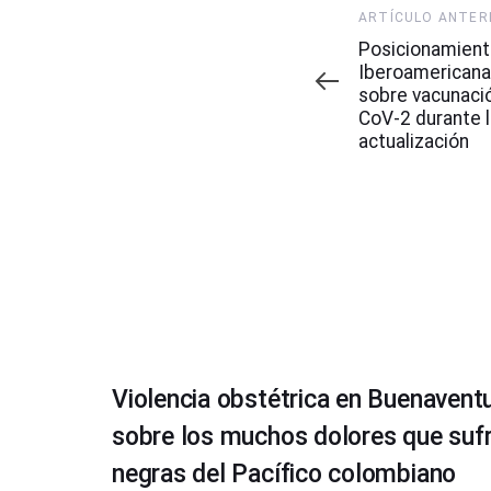
Artículo
ARTÍCULO ANTER
Anterior
Posicionamient
Iberoamerican
sobre vacunaci
CoV-2 durante l
actualización
Violencia obstétrica en Buenaventu
sobre los muchos dolores que sufr
negras del Pacífico colombiano