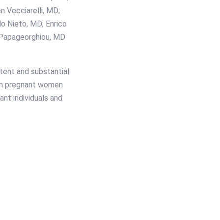
 Vecciarelli, MD;
o Nieto, MD; Enrico
. Papageorghiou, MD
tent and substantial
hen pregnant women
nt individuals and
.