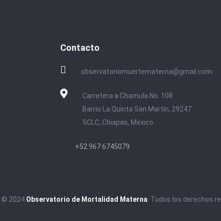
Contacto
observatoriomuertematerna@gmail.com
Carretera a Chamula No. 108
Barrio La Quinta San Martín, 29247
SCLC, Chiapas, México
+52 967 6745079
t © 2024
Observatorio de Mortalidad Materna
. Todos los derechos r