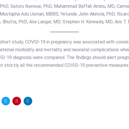
 PhD; Satoru Ikenoue, PhD; Muhammad Baffah Aminu, MD; Carmen
 Mustapha Ado Usman, MBBS; Yetunde John-Akinola, PhD; Ricard
 A. Bhutta, PhD; Ana Langer, MD; Stephen H. Kennedy, MD; Aris T
 cohort study, COVID-19 in pregnancy was associated with consis
maternal morbidity and mortality and neonatal complications w
D-19 diagnosis were compared. The findings should alert pregna
ent strictly all the recommended COVID-19 preventive measures