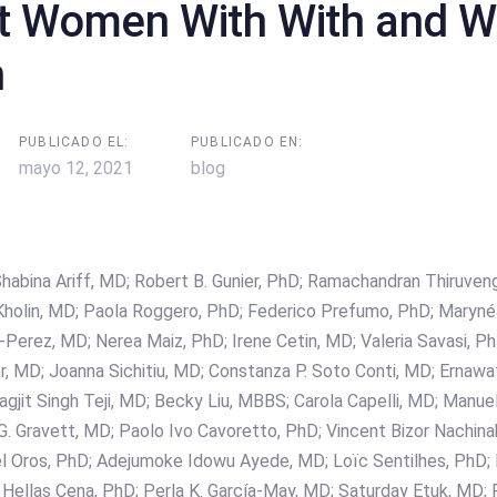
t Women With With and W
n
PUBLICADO EL:
PUBLICADO EN:
mayo 12, 2021
blog
 Shabina Ariff, MD; Robert B. Gunier, PhD; Ramachandran Thiruv
holin, MD; Paola Roggero, PhD; Federico Prefumo, PhD; Marynéa
Perez, MD; Nerea Maiz, PhD; Irene Cetin, MD; Valeria Savasi, PhD
, MD; Joanna Sichitiu, MD; Constanza P. Soto Conti, MD; Ernawat
jit Singh Teji, MD; Becky Liu, MBBS; Carola Capelli, MD; Manue
G. Gravett, MD; Paolo Ivo Cavoretto, PhD; Vincent Bizor Nachin
el Oros, PhD; Adejumoke Idowu Ayede, MD; Loïc Sentilhes, PhD;
 Hellas Cena, PhD; Perla K. García-May, MD; Saturday Etuk, MD;