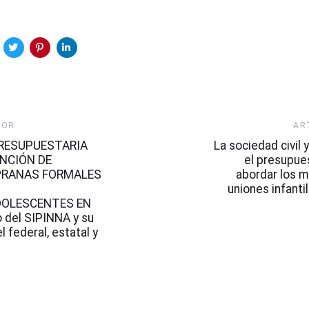
Artículo
IOR
AR
Siguiente
RESUPUESTARIA
La sociedad civil y
ENCIÓN DE
el presupue
PRANAS FORMALES
abordar los m
uniones infanti
DOLESCENTES EN
 del SIPINNA y su
l federal, estatal y