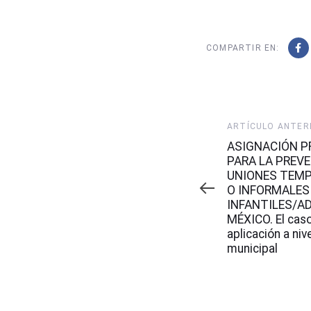
COMPARTIR EN:
Artículo
ARTÍCULO ANTER
Anterior
ASIGNACIÓN P
PARA LA PREV
UNIONES TEM
O INFORMALES
INFANTILES/A
MÉXICO. El caso
aplicación a nive
municipal