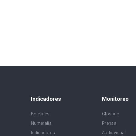
Indicadores
Monitoreo
Boletines
Glosario
Numeralia
Prensa
Indicadores
Audiovisual