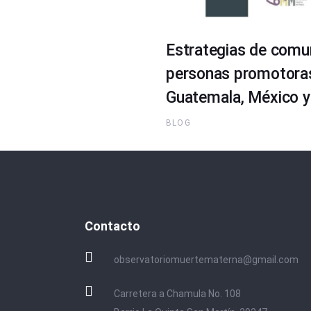
Estrategias de comun
personas promotoras 
Guatemala, México y 
BLOG
Contacto
observatoriomuertematerna@gmail.com
Carretera a Chamula No. 108