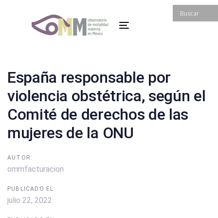
Skip
Skip
links
to
Toggle
primary
navigation
navigation
Skip
to
Post
España responsable por
content
navigation
violencia obstétrica, según el
Comité de derechos de las
mujeres de la ONU
AUTOR:
ommfacturacion
PUBLICADO EL:
julio 22, 2022