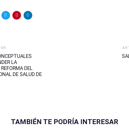
Art
IOR
AR
Sig
ONCEPTUALES
SA
DER LA
 REFORMA DEL
ONAL DE SALUD DE
TAMBIÉN TE PODRÍA INTERESAR