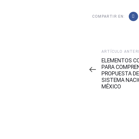
COMPARTIR EN:
Artículo
ARTÍCULO ANTER
Anterior
ELEMENTOS C
PARA COMPREN
PROPUESTA DE
SISTEMA NACI
MÉXICO