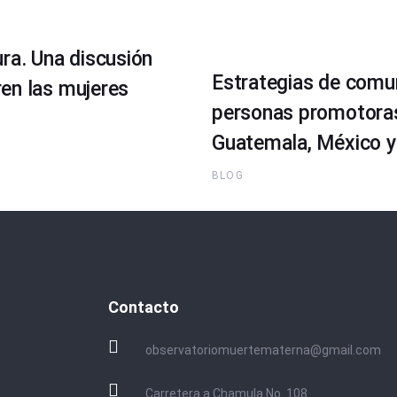
ra. Una discusión
Estrategias de comun
en las mujeres
personas promotoras 
Guatemala, México y 
BLOG
Contacto
observatoriomuertematerna@gmail.com
Carretera a Chamula No. 108