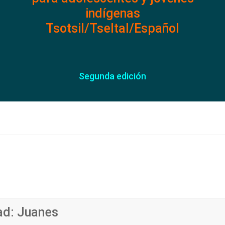
indígenas
Tsotsil/Tseltal/Español
Segunda edición
ad: Juanes