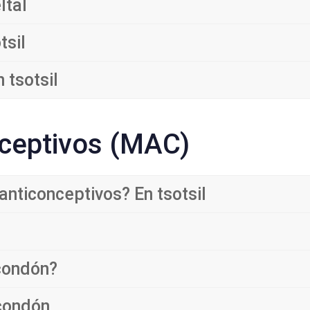
ltal
tsil
 tsotsil
ceptivos (MAC)
nticonceptivos? En tsotsil
condón?
 condón