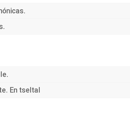
mónicas.
s.
le.
e. En tseltal