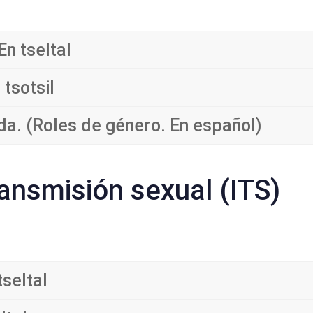
En tseltal
 tsotsil
da. (Roles de género. En español)
ransmisión sexual (ITS)
tseltal