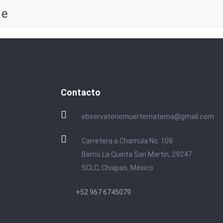
le
Contacto
observatoriomuertematerna@gmail.com
Carretera a Chamula No. 108
Barrio La Quinta San Martín, 29247
SCLC, Chiapas, México
+52 967 6745079