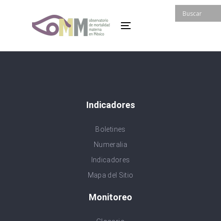
Skip
Skip
links
to
Toggle
primary
navigation
navigation
Skip
to
content
Indicadores
Boletines
Numeralia
Indicadores
Mapa del Sitio
Monitoreo